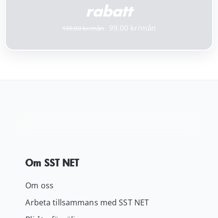
rabatt
Det
Det
99.00
199.00
ursprungliga
nuvarande
priset
priset
var:
är:
199.00 kr.
99.00 kr.
Om SST NET
Om oss
Arbeta tillsammans med SST NET