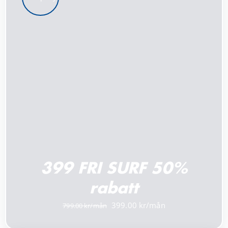
LÄGG TILL I VARUKORG
/
DETALJER
399 FRI SURF 50%
rabatt
Det
Det
399.00
799.00
ursprungliga
nuvarande