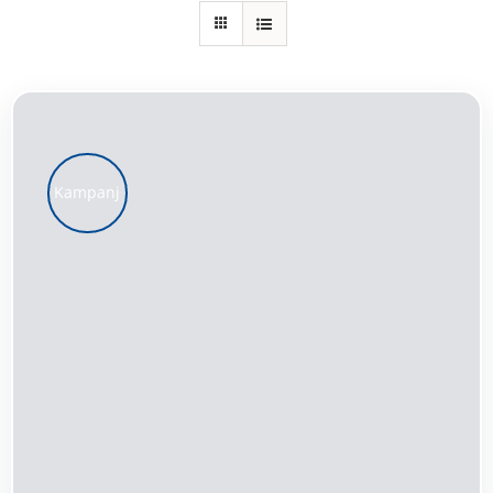
Kundservice
Varukorg
Kampanj
LÄGG TILL I VARUKORG
/
DETALJER