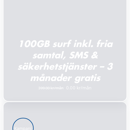
100GB surf inkl. fria
samtal, SMS &
säkerhetstjänster – 3
månader gratis
Det
Det
0.00
399.00
ursprungliga
nuvarande
priset
priset
var:
är:
399.00 kr.
0.00 kr.
Kampanj