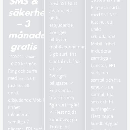
399.00
SMS &
priset
priset
med SST NET!
ursprungliga
nuv
Ring och surfa
var:
är:
Just nu, ett
säkerhetstjänster
priset
pris
med SST NET!
199.00 kr.
99.00 kr.
unikt
var:
är:
Just nu, ett
– 3
erbjudande!
799.00 kr.
399.
unikt
Sveriges
månader
erbjudande!
billigaste
Mobil Frihet
gratis
mobilabonnemang!
inkluderat
5 gb surf, fria
399.00
samtliga 7
samtal och fria
Det
Det
0.00
tjänster,
FRI
sms.
✓
ursprungliga
nuvarande
Ring och surfa
surf, fria
Sveriges
priset
priset
med SST NET!
samtal och fria
billigaste!
✓
var:
är:
Just nu, ett
sms.
✓
Fria
Fria samtal,
399.00 kr.
0.00 kr.
unikt
samtal, fria
fria sms och
erbjudande!Mobil
sms och fri
5gb surf ingår!
Frihet
surf ingår!
✓
✓
Flest nöjda
inkluderat
Flest nöjda
kundbetyg på
samtliga 7
kundbetyg på
Trustpilot
tjänster,
FRI
surf,