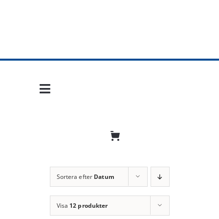
Fortsätt
till
innehållet
Toggle
Navigation
Hem
Mobil frihet
Jobba hos oss
Sortera efter
Datum
Bli återförsäljare
Visa
12 produkter