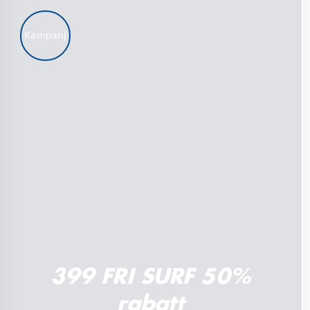
Kampanj
LÄGG TILL I VARUKORG
/
DETALJER
399 FRI SURF 50%
rabatt