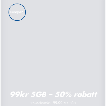
Kampanj
LÄGG TILL I VARUKORG
/
DETALJER
99kr 5GB – 50% rabatt
Det
Det
99.00
199.00