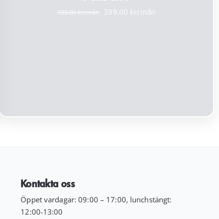
Det
Det
399.00
799.00
ursprungliga
nuvarande
priset
priset
var:
är:
799.00 kr.
399.00 kr.
Kontakta oss
Öppet vardagar: 09:00 – 17:00, lunchstängt:
12:00-13:00