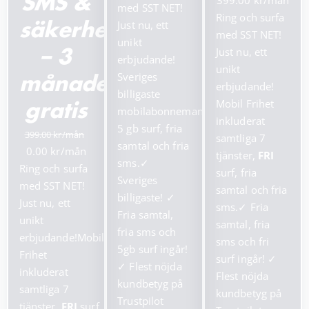
399.00
SMS &
priset
priset
med SST NET!
ursprungliga
nuv
Ring och surfa
var:
är:
Just nu, ett
säkerhetstjänster
priset
pris
med SST NET!
199.00 kr.
99.00 kr.
unikt
var:
är:
Just nu, ett
– 3
erbjudande!
799.00 kr.
399.
unikt
Sveriges
månader
erbjudande!
billigaste
Mobil Frihet
gratis
mobilabonnemang!
inkluderat
5 gb surf, fria
399.00
samtliga 7
samtal och fria
Det
Det
0.00
tjänster,
FRI
sms.
✓
ursprungliga
nuvarande
Ring och surfa
surf, fria
Sveriges
priset
priset
med SST NET!
samtal och fria
billigaste!
✓
var:
är:
Just nu, ett
sms.
✓
Fria
Fria samtal,
399.00 kr.
0.00 kr.
unikt
samtal, fria
fria sms och
erbjudande!Mobil
sms och fri
5gb surf ingår!
Frihet
surf ingår!
✓
✓
Flest nöjda
inkluderat
Flest nöjda
kundbetyg på
samtliga 7
kundbetyg på
Trustpilot
tjänster,
FRI
surf,