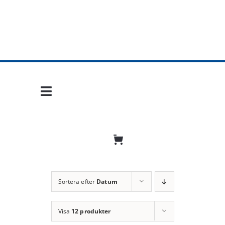
Fortsätt
till
innehållet
Toggle
Navigation
Hem
Mobil frihet
Jobba hos oss
Sortera efter
Datum
Bli återförsäljare
Visa
12 produkter