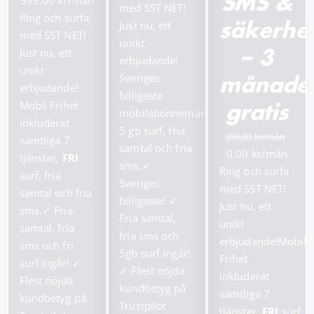
399.00
SMS &
priset
priset
med SST NET!
ursprungliga
nuvarande
Ring och surfa
var:
är:
Just nu, ett
säkerhet
priset
priset
med SST NET!
199.00 kr.
99.00 kr.
unikt
var:
är:
Just nu, ett
– 3
erbjudande!
799.00 kr.
399.00 kr.
unikt
Sveriges
månade
erbjudande!
billigaste
Mobil Frihet
gratis
mobilabonnemang!
inkluderat
5 gb surf, fria
399.00
samtliga 7
samtal och fria
Det
Det
0.00
tjänster,
FRI
sms.
✓
ursprungliga
nuva
Ring och surfa
surf, fria
Sveriges
priset
prise
med SST NET!
samtal och fria
billigaste!
✓
var:
är:
Just nu, ett
sms.
✓
Fria
Fria samtal,
399.00 kr.
0.00 
unikt
samtal, fria
fria sms och
erbjudande!Mobil
sms och fri
5gb surf ingår!
Frihet
surf ingår!
✓
✓
Flest nöjda
inkluderat
Flest nöjda
kundbetyg på
samtliga 7
kundbetyg på
Trustpilot
tjänster,
FRI
surf,