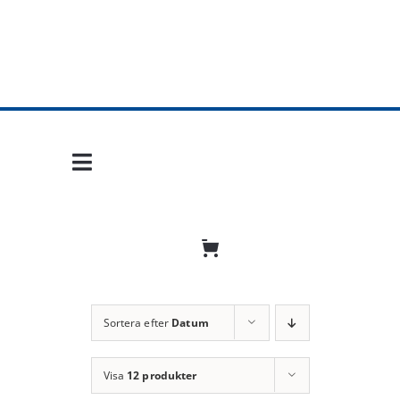
Fortsätt
till
innehållet
Toggle
Navigation
Hem
Mobil frihet
Jobba hos oss
Sortera efter
Datum
Bli återförsäljare
Visa
12 produkter