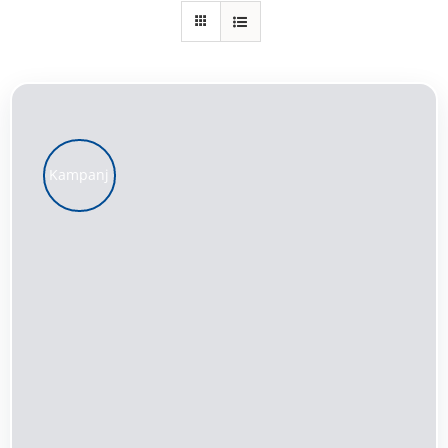
Kundservice
Varukorg
Kampanj
LÄGG TILL I VARUKORG
/
DETALJER