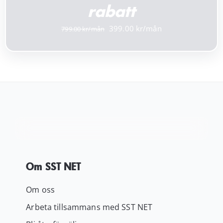
rabatt
Det
Det
399.00
799.00
ursprungliga
nuvarande
priset
priset
var:
är:
799.00 kr.
399.00 kr.
Om SST NET
Om oss
Arbeta tillsammans med SST NET