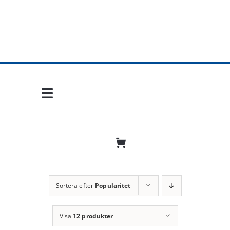
Fortsätt
till
innehållet
Toggle
Navigation
Hem
Mobil frihet
Jobba hos oss
Sortera efter
Popularitet
Bli återförsäljare
Visa
12 produkter