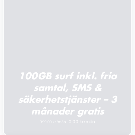
100GB surf inkl. fria
samtal, SMS &
säkerhetstjänster – 3
månader gratis
Det
Det
0.00
399.00
ursprungliga
nuvarande