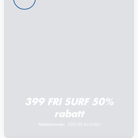
LÄGG TILL I VARUKORG
/
DETALJER
399 FRI SURF 50%
rabatt
Det
Det
399.00
799.00
ursprungliga
nuvarande