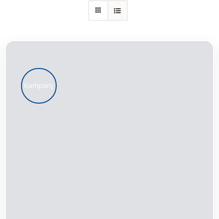
Kundservice
Varukorg
Kampanj
LÄGG TILL I VARUKORG
/
DETALJER