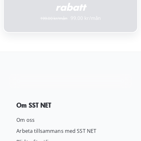
rabatt
Det
Det
99.00
199.00
ursprungliga
nuvarande
priset
priset
var:
är:
199.00 kr.
99.00 kr.
Om SST NET
Om oss
Arbeta tillsammans med SST NET