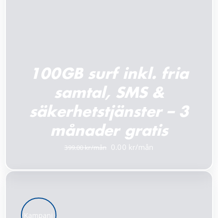
100GB surf inkl. fria
samtal, SMS &
säkerhetstjänster – 3
månader gratis
Det
Det
0.00
399.00
ursprungliga
nuvarande
priset
priset
var:
är:
399.00 kr.
0.00 kr.
Kampanj