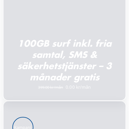
100GB surf inkl. fria
samtal, SMS &
säkerhetstjänster – 3
månader gratis
Det
Det
0.00
399.00
ursprungliga
nuvarande
priset
priset
var:
är:
399.00 kr.
0.00 kr.
Kampanj