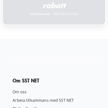
rabatt
Det
Det
399.00
799.00
ursprungliga
nuvarande
priset
priset
var:
är:
799.00 kr.
399.00 kr.
Om SST NET
Om oss
Arbeta tillsammans med SST NET