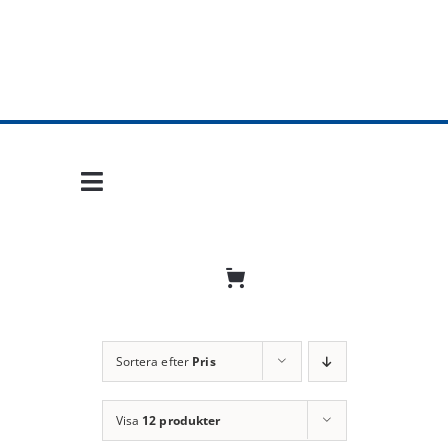
Fortsätt
till
innehållet
Toggle
Navigation
Hem
Mobil frihet
Jobba hos oss
Sortera efter
Pris
Bli återförsäljare
Visa
12 produkter