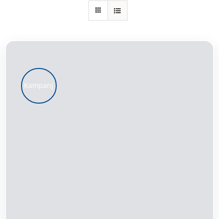
Kundservice
Varukorg
Kampanj
LÄGG TILL I VARUKORG
/
DETALJER